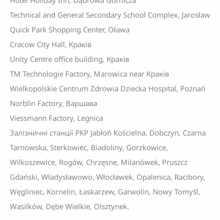
Hotel Holiday Inn, Dąbrowa Górnicza
Technical and General Secondary School Complex, Jarosław
Quick Park Shopping Center, Oława
Cracow City Hall, Краків
Unity Centre office building, Краків
TM Technologie Factory, Marowica near Краків
Wielkopolskie Centrum Zdrowia Dziecka Hospital, Poznań
Norblin Factory, Варшава
Viessmann Factory, Legnica
Залізничні станції PKP Jabłoń Kościelna, Dobczyn, Czarna
Tarnowska, Sterkowiec, Biadoliny, Gorzkowice,
Wilkoszewice, Rogów, Chrzęsne, Milanówek, Pruszcz
Gdański, Władysławowo, Włocławek, Opalenica, Racibory,
Węgliniec, Kornelin, Łaskarzew, Garwolin, Nowy Tomyśl,
Wasilków, Dębe Wielkie, Olsztynek.