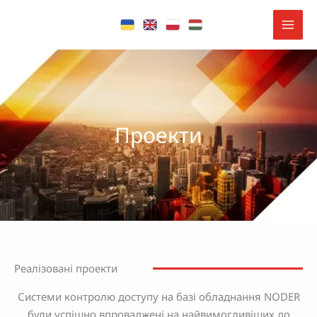
Перейти
до
вмісту
Проекти
Реалізовані проекти
Системи контролю доступу на базі обладнання NODER
були успішно впроваджені на найвимогливіших до