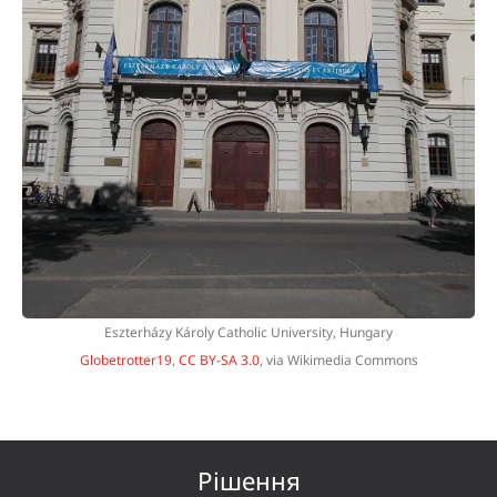
Eszterházy Károly Catholic University, Hungary
Globetrotter19
,
CC BY-SA 3.0
, via Wikimedia Commons
Рішення