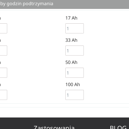
zby godzin podtrzymania
h
17 Ah
h
33 Ah
h
50 Ah
h
100 Ah
Zastosowania
BLOG