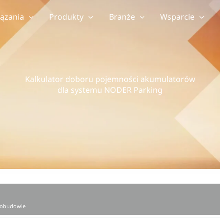
ązania
Produkty
Branże
Wsparcie
Kalkulator doboru pojemności akumulatorów
dla systemu NODER Parking
 obudowie