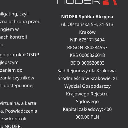
ilgating, czyli
NODER Spółka Akcyjna
zna ochrona przed
ul. Olszańska 5H, 31-513
tingiem w
Kraków
ach kontroli
NIP 6751713494
pu
REGON 384284557
ego protokół OSDP
KRS 0000826018
ajlepszym
BDO 000520803
ązaniem do
Sąd Rejonowy dla Krakowa-
zania czytników
Śródmieścia w Krakowie, XI
li dostępu innej
Wydział Gospodarczy
Krajowego Rejestru
Sądowego
wirtualna, a karta
Kapitał zakładowy: 400
na. Poświadczenia
000,00 PLN
e w kontroli
pu NODER.