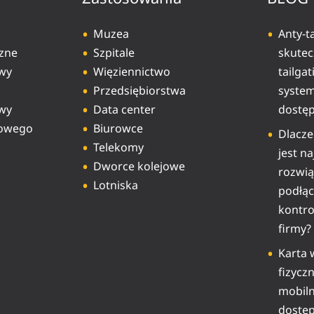
Muzea
Anty-ta
czne
Szpitale
skutec
owy
Więziennictwo
tailga
Przedsiębiorstwa
system
owy
Data center
dostę
gowego
Biurowce
Dlacz
Telekomy
jest n
Dworce kolejowe
rozwi
Lotniska
podłąc
kontro
firmy?
Karta 
fizycz
mobiln
dostę