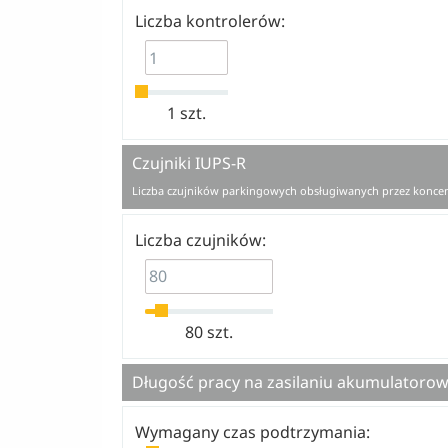
Liczba kontrolerów:
1 szt.
Czujniki IUPS-R
Liczba czujników parkingowych obsługiwanych przez konce
Liczba czujników:
80 szt.
Długość pracy na zasilaniu akumulatoro
Wymagany czas podtrzymania: