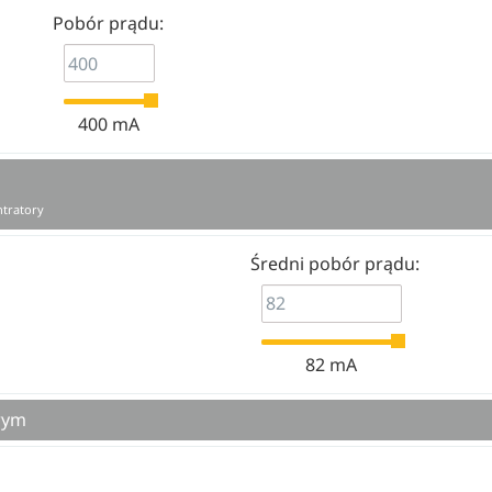
Pobór prądu:
400 mA
ntratory
Średni pobór prądu:
82 mA
wym