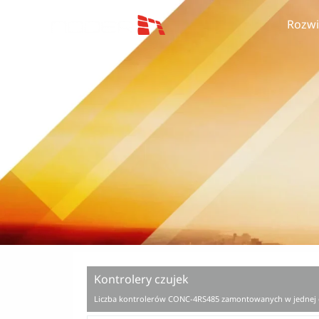
Przejdź
Rozwi
do
treści
Kontrolery czujek
Liczba kontrolerów CONC-4RS485 zamontowanych w jednej