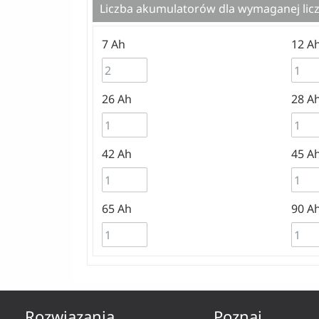
Liczba akumulatorów dla wymaganej lic
7 Ah
12 A
26 Ah
28 A
42 Ah
45 A
65 Ah
90 A
Rozwiązania
Poznaj